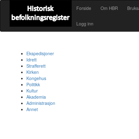
Forside
Om HBR
Bruks
Logg inn
Ekspedisjoner
Idrett
Strafferett
Kirken
Kongehus
Politikk
Kultur
Akademia
Administrasjon
Annet