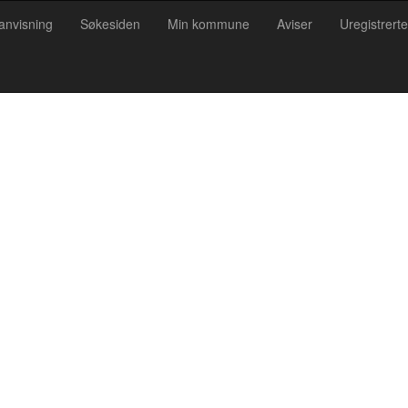
anvisning
Søkesiden
Min kommune
Aviser
Uregistrerte